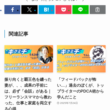
関連記事
振り向くと覇王色を纏った
「フィードバックが怖
妻が、、、成果の手前に
い…」過去のぼくが、トッ
は、必ず「会話」がある｜
プライターのPDCA術から
フリーランスママから教わ
学んだこと
った、仕事と家庭を両立す
2025年7月24日
る心得