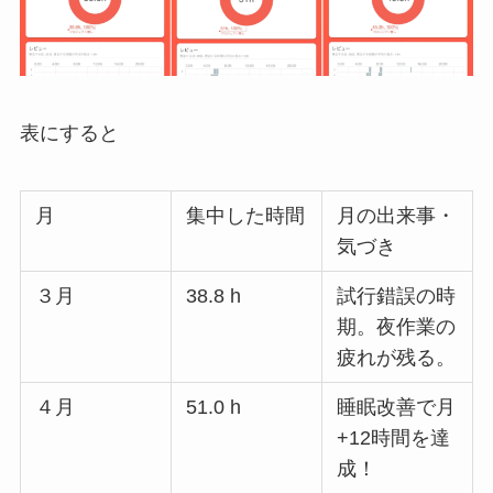
表にすると
月
集中した時間
月の出来事・
気づき
３月
38.8 h
試行錯誤の時
期。夜作業の
疲れが残る。
４月
51.0 h
睡眠改善で月
+12時間を達
成！